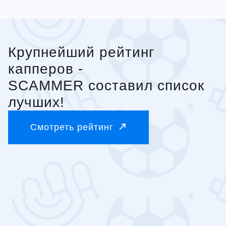
Крупнейший рейтинг
капперов -
SCAMMER составил список
лучших!
Смотреть рейтинг