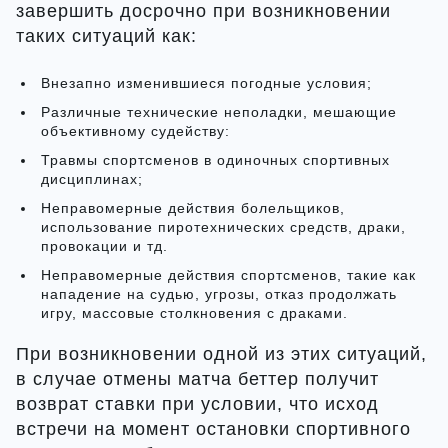
завершить досрочно при возникновении
таких ситуаций как:
Внезапно изменившиеся погодные условия;
Различные технические неполадки, мешающие
объективному судейству:
Травмы спортсменов в одиночных спортивных
дисциплинах;
Неправомерные действия болельщиков,
использование пиротехнических средств, драки,
провокации и тд.
Неправомерные действия спортсменов, такие как
нападение на судью, угрозы, отказ продолжать
игру, массовые столкновения с драками.
При возникновении одной из этих ситуаций,
в случае отмены матча беттер получит
возврат ставки при условии, что исход
встречи на момент остановки спортивного