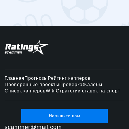
Главная
Прогнозы
Рейтинг капперов
Проверенные проекты
Проверка
Жалобы
Список капперов
Wiki
Стратегии ставок на спорт
Напишите нам
scammer@mail.com