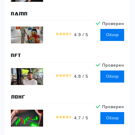
ПАМП
Проверен
4,9
4.9 / 5
Обзор
rating
NFT
Проверен
4,8
4.8 / 5
Обзор
rating
ЛОНГ
Проверен
4,7
4.7 / 5
Обзор
rating