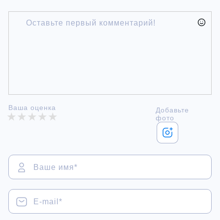
Ваша оценка
Добавьте
фото
В
им
E-
ma