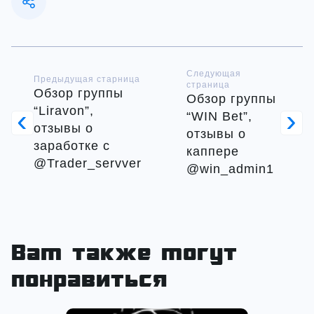
Следующая
Предыдущая старница
страница
Обзор группы
Обзор группы
“Liravon”,
“WIN Bet”,
отзывы о
отзывы о
заработке с
каппере
@Trader_servver
@win_admin1
Вам также могут
понравиться