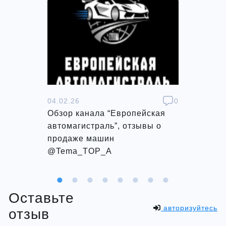
0
04.02.26
0
05.02.26
”,
Обзор канала “Европейская
Обзор гр
автомагистраль”, отзывы о
миллиону
продаже машин
@Elenam
@Tema_TOP_A
Оставьте
авторизуйтесь
отзыв